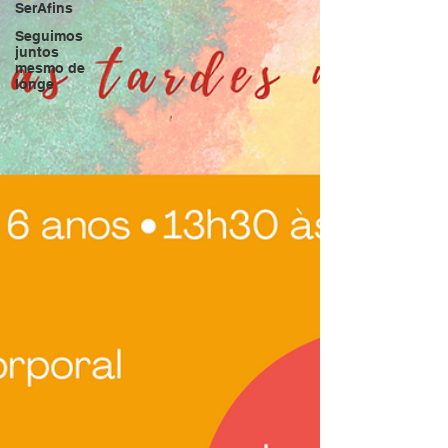
SerAfins
Seguimos
juntos
mesmo de
longe