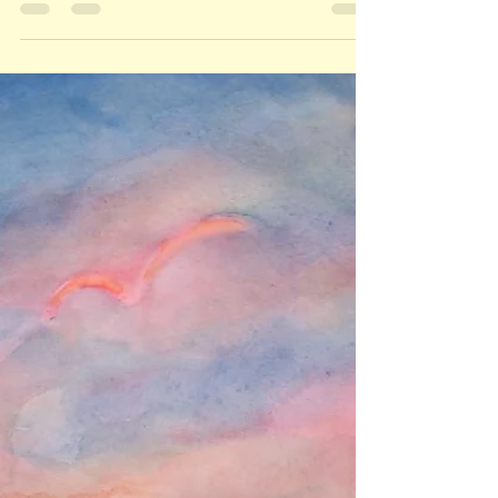
secretaria1196
28 de nov. de 2020
1 min de leitura
Os pais falam sobre a Escola
Querubim ♥
Alguns pais responderam a uma pergunta da
Querubim. Assista ao vídeo e descubra se
você tem o mesmo sentimento que eles!...