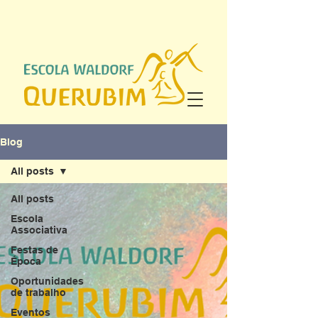
Blog
All posts
All posts
Escola
Associativa
Festas de
Época
Oportunidades
de trabalho
Eventos