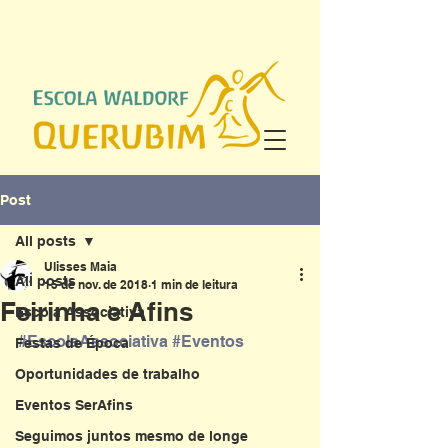
Post
All posts
Ulisses Maia
All posts
15 de nov. de 2018
1 min de leitura
Feirinha e Afins
Escola Associativa
#EscolaAssociativa
#Eventos
Festas de Época
Oportunidades de trabalho
Eventos SerAfins
Seguimos juntos mesmo de longe