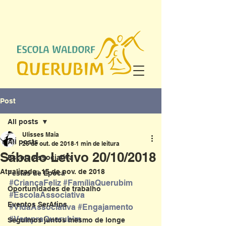
Post
All posts
Ulisses Maia
All posts
26 de out. de 2018
1 min de leitura
Sábado Letivo 20/10/2018
Escola Associativa
Atualizado:
15 de nov. de 2018
Festas de Época
#CriançaFeliz
#FamíliaQuerubim
Oportunidades de trabalho
#EscolaAssociativa
Eventos SerAfins
#VidaAssociativa
#Engajamento
#VempraQuerubim
Seguimos juntos mesmo de longe